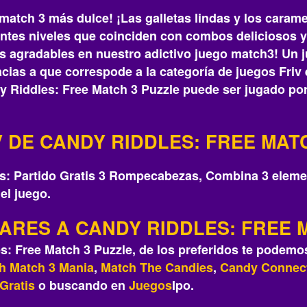
match 3 más dulce! ¡Las galletas lindas y los caram
antes niveles que coinciden con combos deliciosos 
 agradables en nuestro adictivo juego match3! Un j
as a que correspode a la categoría de juegos Friv
dy Riddles: Free Match 3 Puzzle puede ser jugado por
 DE CANDY RIDDLES: FREE MAT
los: Partido Gratis 3 Rompecabezas, Combina 3 elemen
el juego.
LARES A CANDY RIDDLES: FREE 
s: Free Match 3 Puzzle, de los preferidos te podem
sh Match 3 Mania
,
Match The Candies
,
Candy Connec
Gratis
o buscando en
Juegos
Ipo.