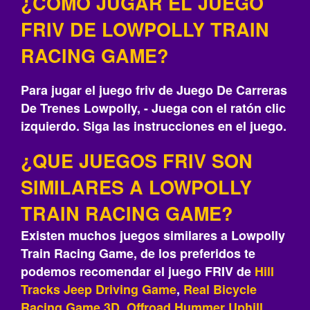
¿COMO JUGAR EL JUEGO
FRIV DE LOWPOLLY TRAIN
RACING GAME?
Para jugar el juego friv de Juego De Carreras
De Trenes Lowpolly, - Juega con el ratón clic
izquierdo. Siga las instrucciones en el juego.
¿QUE JUEGOS FRIV SON
SIMILARES A LOWPOLLY
TRAIN RACING GAME?
Existen muchos juegos similares a Lowpolly
Train Racing Game, de los preferidos te
podemos recomendar el juego FRIV de
Hill
Tracks Jeep Driving Game
,
Real Bicycle
Racing Game 3D
,
Offroad Hummer Uphill