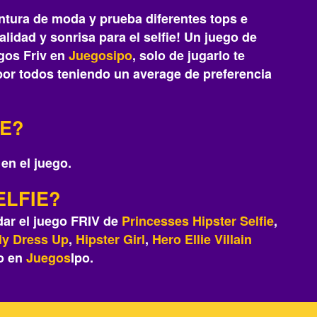
entura de moda y prueba diferentes tops e
lidad y sonrisa para el selfie! Un juego de
gos Friv en
Juegosipo
, solo de jugarlo te
 por todos teniendo un average de preferencia
IE?
 en el juego.
ELFIE?
dar el juego FRIV de
Princesses Hipster Selfie
,
ly Dress Up
,
Hipster Girl
,
Hero Ellie Villain
o en
Juegos
Ipo.