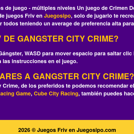
dos de juego - múltiples niveles Un juego de Crimen
de juegos Friv en
Juegosipo
, solo de jugarlo te recr
 todos teniendo un average de preferencia alta para
 DE GANGSTER CITY CRIME?
Gángster, WASD para mover espacio para saltar clic i
 las instrucciones en el juego.
LARES A GANGSTER CITY CRIME
y Crime, de los preferidos te podemos recomendar e
Racing Game
,
Cube City Racing
, también puedes hace
2026 © Juegos Friv en Juegosipo.com