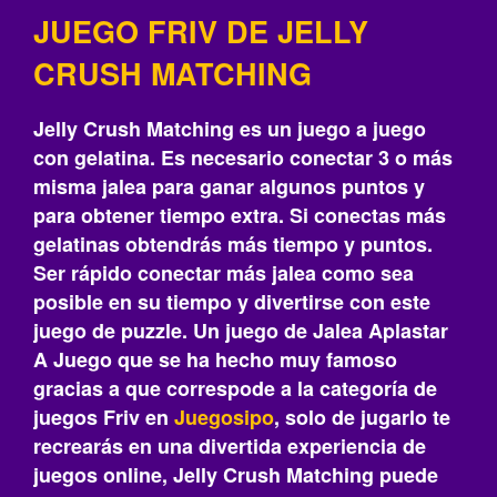
JUEGO FRIV DE JELLY
CRUSH MATCHING
Jelly Crush Matching es un juego a juego
con gelatina. Es necesario conectar 3 o más
misma jalea para ganar algunos puntos y
para obtener tiempo extra. Si conectas más
gelatinas obtendrás más tiempo y puntos.
Ser rápido conectar más jalea como sea
posible en su tiempo y divertirse con este
juego de puzzle. Un juego de Jalea Aplastar
A Juego que se ha hecho muy famoso
gracias a que correspode a la categoría de
juegos Friv en
Juegosipo
, solo de jugarlo te
recrearás‎ en una divertida experiencia de
juegos online, Jelly Crush Matching puede