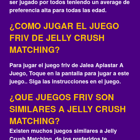
ser jugado por todos teniendo un average de
preferencia alta para todas las edad.
¿COMO JUGAR EL JUEGO
FRIV DE JELLY CRUSH
MATCHING?
Para jugar el juego friv de Jalea Aplastar A
Juego, Toque en la pantalla para jugar a este
juego.. Siga las instrucciones en el juego.
¿QUE JUEGOS FRIV SON
SIMILARES A JELLY CRUSH
MATCHING?
Existen muchos juegos similares a Jelly
Crush Matching, de los preferidos te