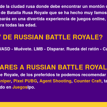
e la ciudad rusa donde debe encontrar un montón de
go de Batalla Rusa Royale que se ha hecho muy famos
crearás‎ en una divertida experiencia de juegos onlin
ra todas las edad.
 DE RUSSIAN BATTLE ROYALE?
 WASD - Muévete. LMB - Disparar. Rueda del ratón - C
LARES A RUSSIAN BATTLE ROYA
le Royale, de los preferidos te podemos recomendar
niper
,
Pixel PUBG
,
Agent Shooting
,
Counter Craft
, 
do en
Juegos
Ipo.